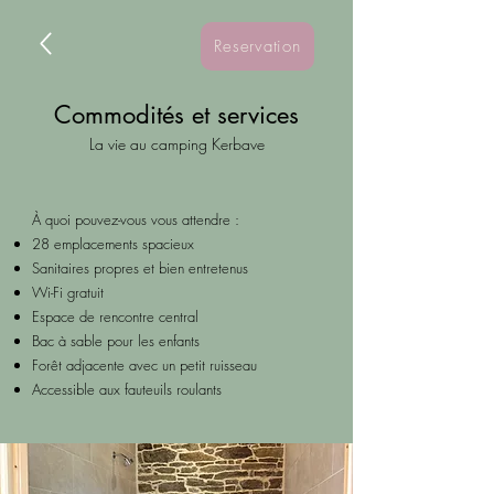
Reservation
Commodités et services
La vie au camping Kerbave
À quoi pouvez-vous vous attendre :
28 emplacements spacieux
Sanitaires propres et bien entretenus
Wi-Fi gratuit
Espace de rencontre central
Bac à sable pour les enfants
Forêt adjacente avec un petit ruisseau
Accessible aux fauteuils roulants